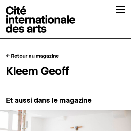
Skip to content
Togg
APPELS À CANDIDATURES
← Retour au magazine
LA CITÉ
↓
Kleem Geoff
RÉSIDENCES
↓
ATELIERS OUVERTS
Et aussi dans le magazine
PROGRAMMATION