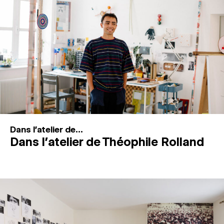
MAGAZINE
ESPACES DE PRATIQUE ARTISTIQUE
↓
Recherche
Connexion
↓
Dans l'atelier de...
Dans l’atelier de Théophile Rolland