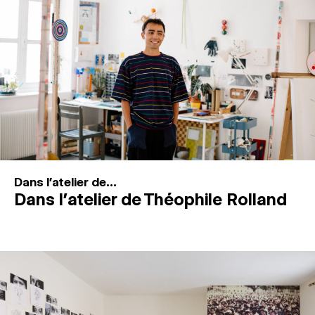
MAGAZINE
ESPACES DE PRATIQUE ARTISTIQUE
↓
Recherche
Connexion
↓
Dans l'atelier de...
Dans l’atelier de Théophile Rolland