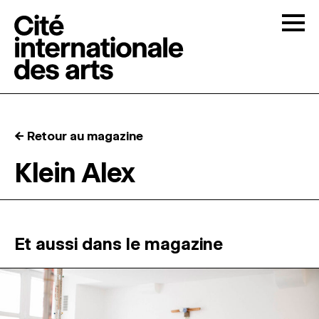
Skip to content
Togg
APPELS À CANDIDATURES
← Retour au magazine
LA CITÉ
↓
Klein Alex
RÉSIDENCES
↓
ATELIERS OUVERTS
Et aussi dans le magazine
PROGRAMMATION