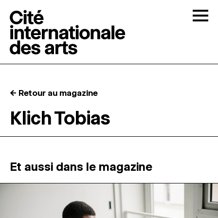
Skip to content
Togg
APPELS À CANDIDATURES
← Retour au magazine
LA CITÉ
↓
Klich Tobias
RÉSIDENCES
↓
ATELIERS OUVERTS
Et aussi dans le magazine
PROGRAMMATION