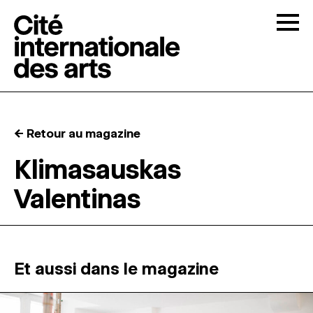
Skip to content
Togg
APPELS À CANDIDATURES
← Retour au magazine
LA CITÉ
↓
Klimasauskas
Valentinas
RÉSIDENCES
↓
ATELIERS OUVERTS
Et aussi dans le magazine
PROGRAMMATION