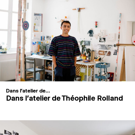
MAGAZINE
ESPACES DE PRATIQUE ARTISTIQUE
↓
Recherche
Connexion
↓
Dans l'atelier de...
Dans l’atelier de Théophile Rolland