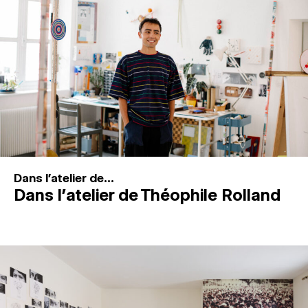
MAGAZINE
ESPACES DE PRATIQUE ARTISTIQUE
↓
Recherche
Connexion
↓
Dans l'atelier de...
Dans l’atelier de Théophile Rolland