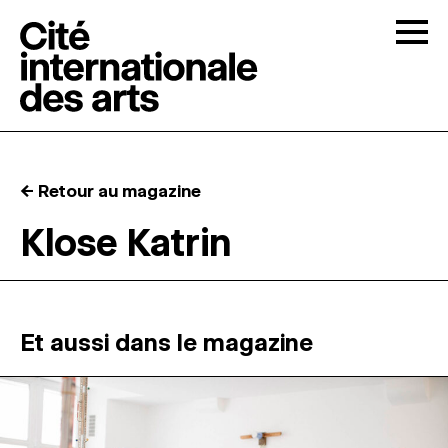
Skip to content
Togg
APPELS À CANDIDATURES
← Retour au magazine
LA CITÉ
↓
Klose Katrin
RÉSIDENCES
↓
ATELIERS OUVERTS
Et aussi dans le magazine
PROGRAMMATION