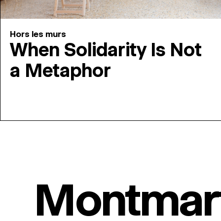
Hors les murs
When Solidarity Is Not
a Metaphor
Montmar