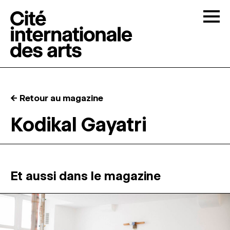
Skip to content
Togg
APPELS À CANDIDATURES
← Retour au magazine
LA CITÉ
↓
Kodikal Gayatri
RÉSIDENCES
↓
ATELIERS OUVERTS
Et aussi dans le magazine
PROGRAMMATION