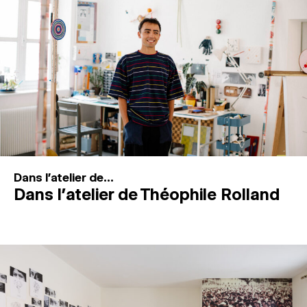
MAGAZINE
ESPACES DE PRATIQUE ARTISTIQUE
↓
Recherche
Connexion
↓
Dans l'atelier de...
Dans l’atelier de Théophile Rolland