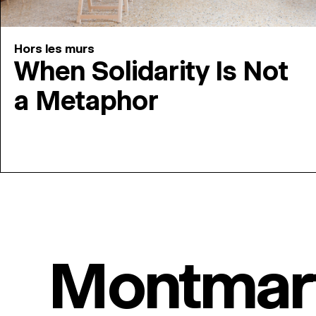
Hors les murs
When Solidarity Is Not
a Metaphor
Montmar