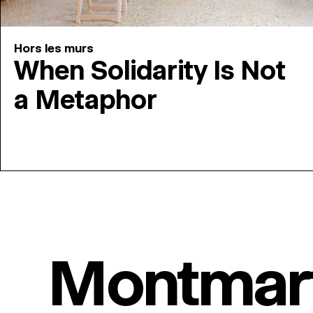
Hors les murs
When Solidarity Is Not
a Metaphor
Montmar