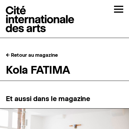
Skip to content
Togg
APPELS À CANDIDATURES
← Retour au magazine
LA CITÉ
↓
Kola FATIMA
RÉSIDENCES
↓
ATELIERS OUVERTS
Et aussi dans le magazine
PROGRAMMATION