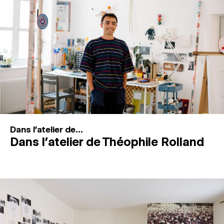
MAGAZINE
ESPACES DE PRATIQUE ARTISTIQUE
↓
Recherche
Connexion
↓
Dans l'atelier de...
Dans l’atelier de Théophile Rolland