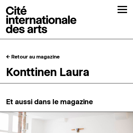
Skip to content
Togg
APPELS À CANDIDATURES
← Retour au magazine
LA CITÉ
↓
Konttinen Laura
RÉSIDENCES
↓
ATELIERS OUVERTS
Et aussi dans le magazine
PROGRAMMATION