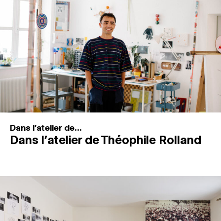
MAGAZINE
ESPACES DE PRATIQUE ARTISTIQUE
↓
Recherche
Connexion
↓
Dans l'atelier de...
Dans l’atelier de Théophile Rolland