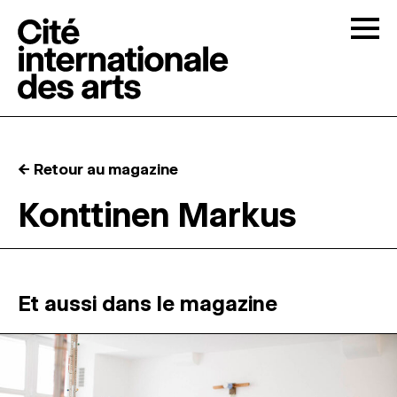
Skip to content
Togg
APPELS À CANDIDATURES
← Retour au magazine
LA CITÉ
↓
Konttinen Markus
RÉSIDENCES
↓
ATELIERS OUVERTS
Et aussi dans le magazine
PROGRAMMATION