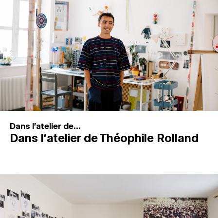
MAGAZINE
ESPACES DE PRATIQUE ARTISTIQUE
↓
Recherche
Connexion
↓
Dans l'atelier de...
Dans l’atelier de Théophile Rolland