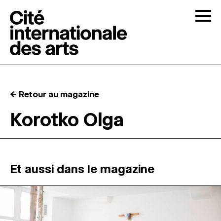
Skip to content
Togg
APPELS À CANDIDATURES
← Retour au magazine
LA CITÉ
↓
Korotko Olga
RÉSIDENCES
↓
ATELIERS OUVERTS
Et aussi dans le magazine
PROGRAMMATION