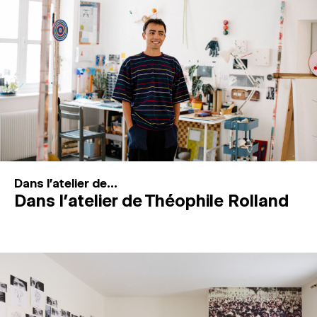
MAGAZINE
ESPACES DE PRATIQUE ARTISTIQUE
↓
Recherche
Connexion
↓
Dans l'atelier de...
Dans l’atelier de Théophile Rolland