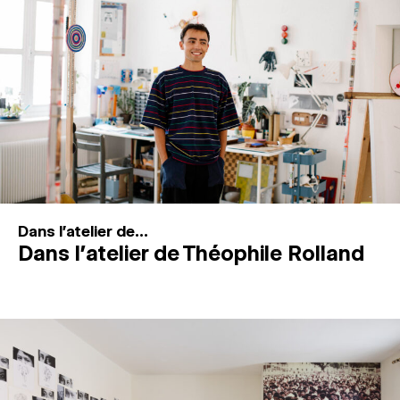
MAGAZINE
ESPACES DE PRATIQUE ARTISTIQUE
↓
Recherche
Connexion
↓
Dans l'atelier de...
Dans l’atelier de Théophile Rolland