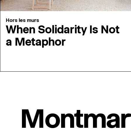
Hors les murs
When Solidarity Is Not
a Metaphor
Montmar