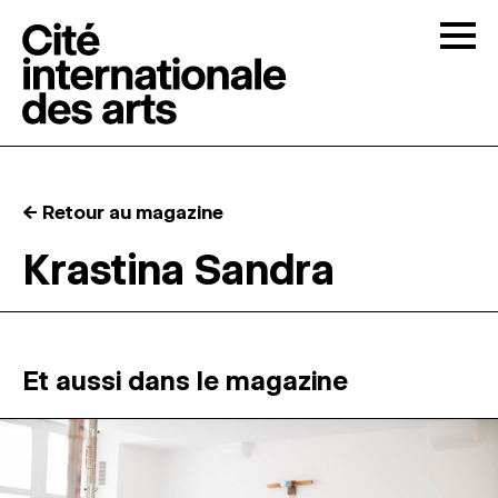
Skip to content
Togg
APPELS À CANDIDATURES
← Retour au magazine
LA CITÉ
↓
Krastina Sandra
RÉSIDENCES
↓
ATELIERS OUVERTS
Et aussi dans le magazine
PROGRAMMATION