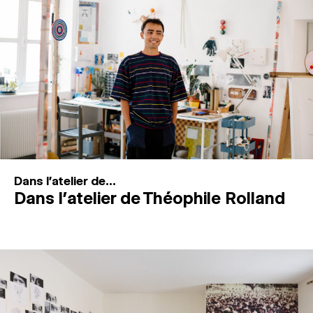
MAGAZINE
ESPACES DE PRATIQUE ARTISTIQUE
↓
Recherche
Connexion
↓
Dans l'atelier de...
Dans l’atelier de Théophile Rolland