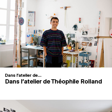
MAGAZINE
ESPACES DE PRATIQUE ARTISTIQUE
↓
Recherche
Connexion
↓
Dans l'atelier de...
Dans l’atelier de Théophile Rolland