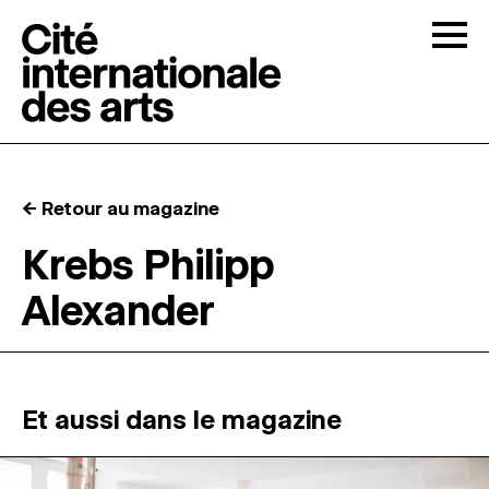
Skip to content
Togg
APPELS À CANDIDATURES
← Retour au magazine
LA CITÉ
↓
Krebs Philipp
Alexander
RÉSIDENCES
↓
ATELIERS OUVERTS
Et aussi dans le magazine
PROGRAMMATION