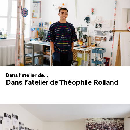
MAGAZINE
ESPACES DE PRATIQUE ARTISTIQUE
↓
Recherche
Connexion
↓
Dans l'atelier de...
Dans l’atelier de Théophile Rolland