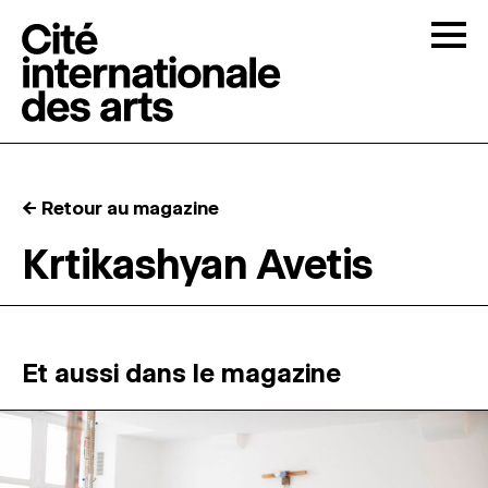
Skip to content
Togg
APPELS À CANDIDATURES
← Retour au magazine
LA CITÉ
↓
Krtikashyan Avetis
RÉSIDENCES
↓
ATELIERS OUVERTS
Et aussi dans le magazine
PROGRAMMATION