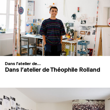
MAGAZINE
ESPACES DE PRATIQUE ARTISTIQUE
↓
Recherche
Connexion
↓
Dans l'atelier de...
Dans l’atelier de Théophile Rolland