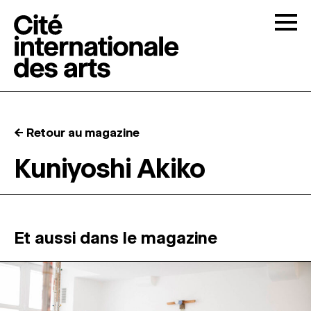
Skip to content
Togg
APPELS À CANDIDATURES
← Retour au magazine
LA CITÉ
↓
Kuniyoshi Akiko
RÉSIDENCES
↓
ATELIERS OUVERTS
Et aussi dans le magazine
PROGRAMMATION