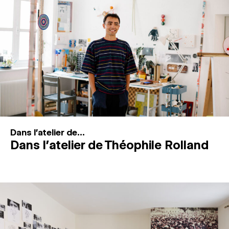
MAGAZINE
ESPACES DE PRATIQUE ARTISTIQUE
↓
Recherche
Connexion
↓
Dans l'atelier de...
Dans l’atelier de Théophile Rolland