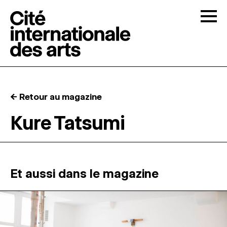
Skip to content
Togg
APPELS À CANDIDATURES
← Retour au magazine
LA CITÉ
↓
Kure Tatsumi
RÉSIDENCES
↓
ATELIERS OUVERTS
Et aussi dans le magazine
PROGRAMMATION