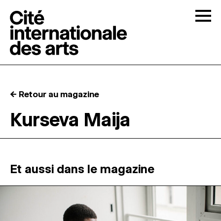
Skip to content
Togg
APPELS À CANDIDATURES
← Retour au magazine
LA CITÉ
↓
Kurseva Maija
RÉSIDENCES
↓
ATELIERS OUVERTS
Et aussi dans le magazine
PROGRAMMATION