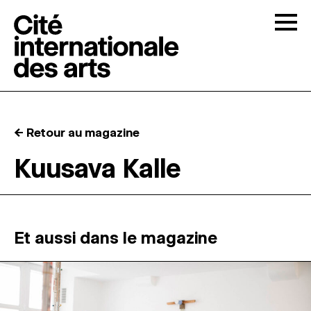
Skip to content
Togg
APPELS À CANDIDATURES
← Retour au magazine
LA CITÉ
↓
Kuusava Kalle
RÉSIDENCES
↓
ATELIERS OUVERTS
Et aussi dans le magazine
PROGRAMMATION