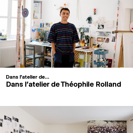
MAGAZINE
ESPACES DE PRATIQUE ARTISTIQUE
↓
Recherche
Connexion
↓
Dans l'atelier de...
Dans l’atelier de Théophile Rolland