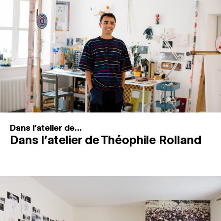
MAGAZINE
ESPACES DE PRATIQUE ARTISTIQUE
↓
Recherche
Connexion
↓
Dans l'atelier de...
Dans l’atelier de Théophile Rolland