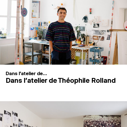
MAGAZINE
ESPACES DE PRATIQUE ARTISTIQUE
↓
Recherche
Connexion
↓
Dans l'atelier de...
Dans l’atelier de Théophile Rolland