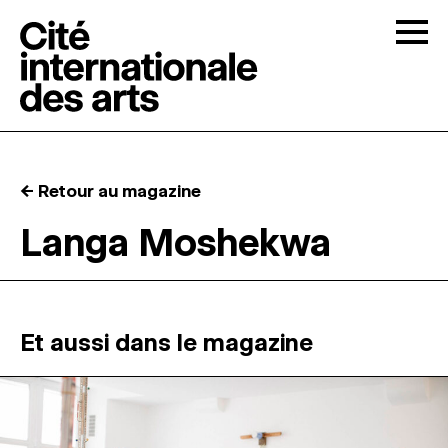
Skip to content
Togg
APPELS À CANDIDATURES
← Retour au magazine
LA CITÉ
↓
Langa Moshekwa
RÉSIDENCES
↓
ATELIERS OUVERTS
Et aussi dans le magazine
PROGRAMMATION