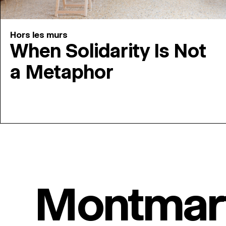
Hors les murs
When Solidarity Is Not
a Metaphor
Montmar