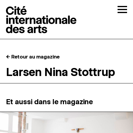
Skip to content
Togg
APPELS À CANDIDATURES
← Retour au magazine
LA CITÉ
↓
Larsen Nina Stottrup
RÉSIDENCES
↓
ATELIERS OUVERTS
Et aussi dans le magazine
PROGRAMMATION