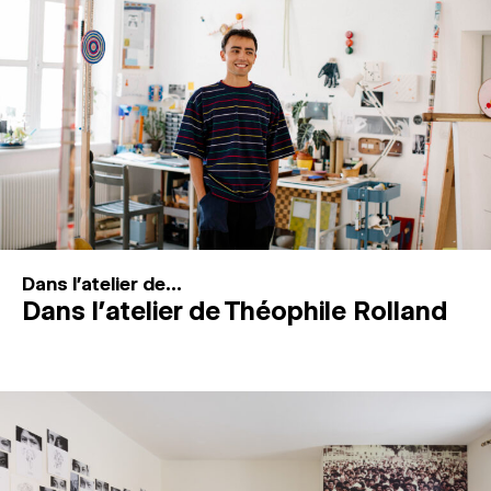
MAGAZINE
ESPACES DE PRATIQUE ARTISTIQUE
↓
Recherche
Connexion
↓
Dans l'atelier de...
Dans l’atelier de Théophile Rolland