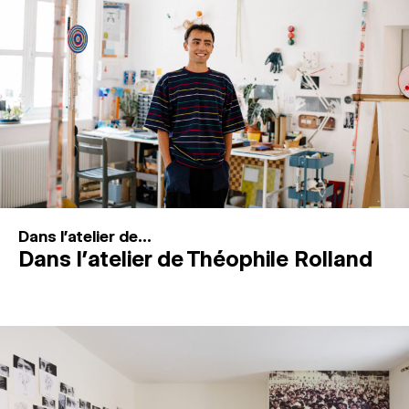
MAGAZINE
ESPACES DE PRATIQUE ARTISTIQUE
↓
Recherche
Connexion
↓
Dans l'atelier de...
Dans l’atelier de Théophile Rolland