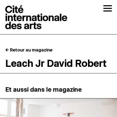
Skip to content
Togg
APPELS À CANDIDATURES
← Retour au magazine
LA CITÉ
↓
Leach Jr David Robert
RÉSIDENCES
↓
ATELIERS OUVERTS
Et aussi dans le magazine
PROGRAMMATION