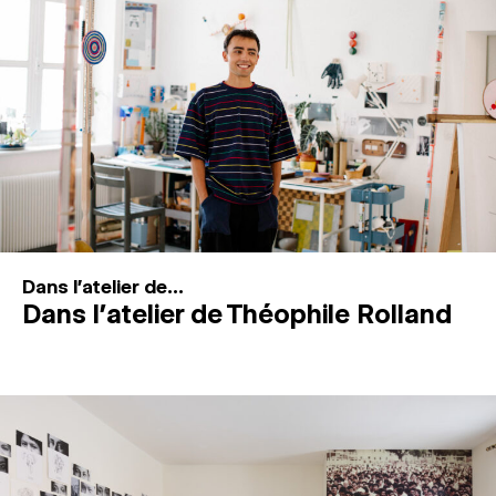
MAGAZINE
ESPACES DE PRATIQUE ARTISTIQUE
↓
Recherche
Connexion
↓
Dans l'atelier de...
Dans l’atelier de Théophile Rolland