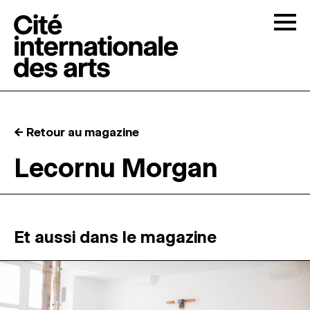
Skip to content
Togg
APPELS À CANDIDATURES
← Retour au magazine
LA CITÉ
↓
Lecornu Morgan
RÉSIDENCES
↓
ATELIERS OUVERTS
Et aussi dans le magazine
PROGRAMMATION