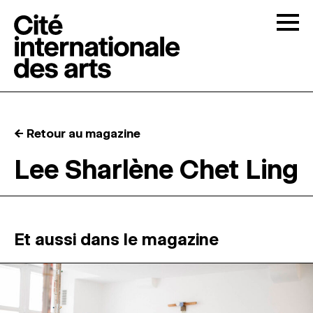
Skip to content
Togg
APPELS À CANDIDATURES
← Retour au magazine
LA CITÉ
↓
Lee Sharlène Chet Ling
RÉSIDENCES
↓
ATELIERS OUVERTS
Et aussi dans le magazine
PROGRAMMATION