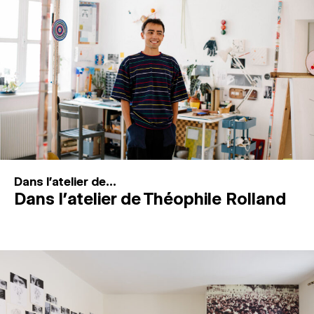
MAGAZINE
ESPACES DE PRATIQUE ARTISTIQUE
↓
Recherche
Connexion
↓
Dans l'atelier de...
Dans l’atelier de Théophile Rolland