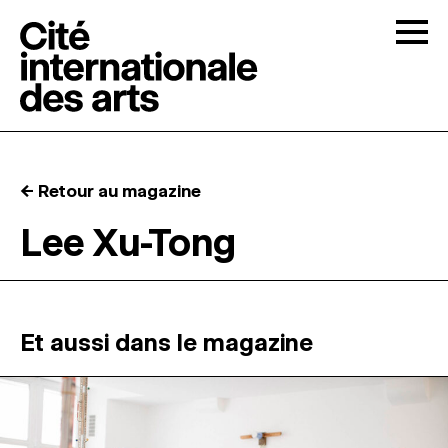
Skip to content
Togg
APPELS À CANDIDATURES
← Retour au magazine
LA CITÉ
↓
Lee Xu-Tong
RÉSIDENCES
↓
ATELIERS OUVERTS
Et aussi dans le magazine
PROGRAMMATION