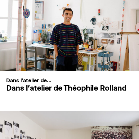
MAGAZINE
ESPACES DE PRATIQUE ARTISTIQUE
↓
Recherche
Connexion
↓
Dans l'atelier de...
Dans l’atelier de Théophile Rolland