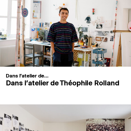
MAGAZINE
ESPACES DE PRATIQUE ARTISTIQUE
↓
Recherche
Connexion
↓
Dans l'atelier de...
Dans l’atelier de Théophile Rolland