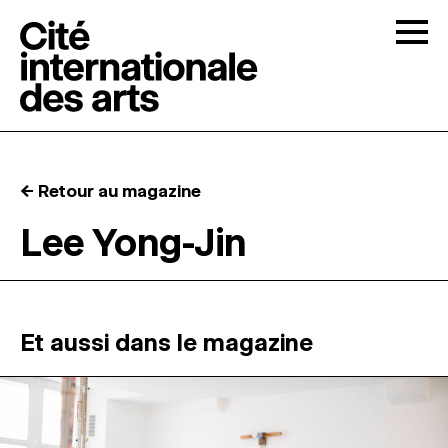
Skip to content
Togg
APPELS À CANDIDATURES
← Retour au magazine
LA CITÉ
↓
Lee Yong-Jin
RÉSIDENCES
↓
ATELIERS OUVERTS
Et aussi dans le magazine
PROGRAMMATION