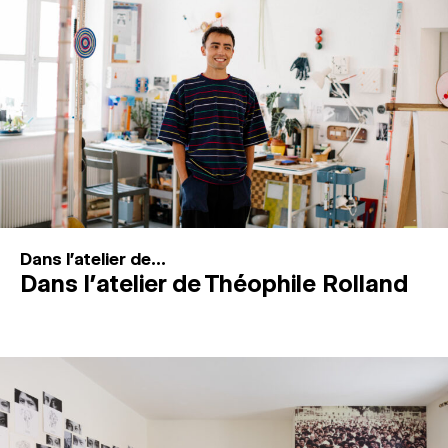
MAGAZINE
ESPACES DE PRATIQUE ARTISTIQUE
↓
Recherche
Connexion
↓
Dans l'atelier de...
Dans l’atelier de Théophile Rolland