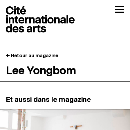
Skip to content
Togg
APPELS À CANDIDATURES
← Retour au magazine
LA CITÉ
↓
Lee Yongbom
RÉSIDENCES
↓
ATELIERS OUVERTS
Et aussi dans le magazine
PROGRAMMATION