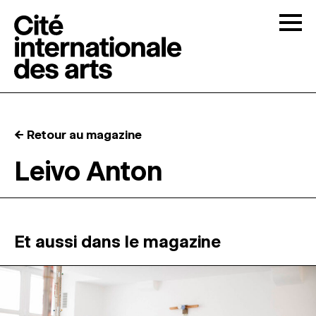
Skip to content
Togg
APPELS À CANDIDATURES
← Retour au magazine
LA CITÉ
↓
Leivo Anton
RÉSIDENCES
↓
ATELIERS OUVERTS
Et aussi dans le magazine
PROGRAMMATION