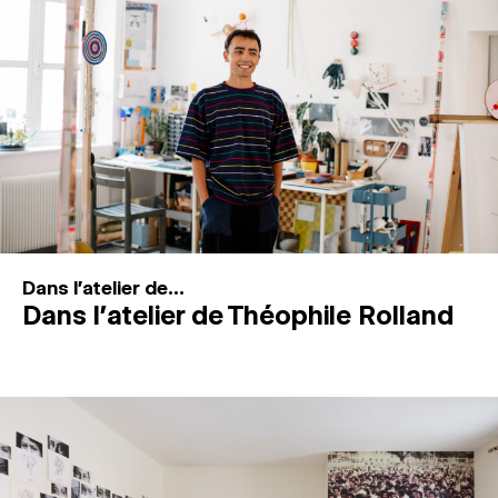
MAGAZINE
ESPACES DE PRATIQUE ARTISTIQUE
↓
Recherche
Connexion
↓
Dans l'atelier de...
Dans l’atelier de Théophile Rolland