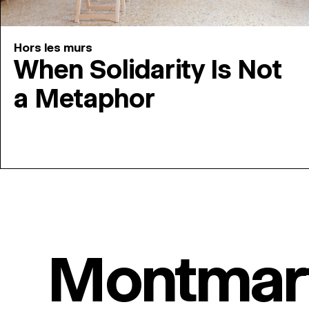
Hors les murs
When Solidarity Is Not
a Metaphor
Montmar