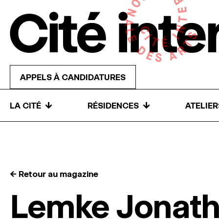
Skip to content
APPELS À CANDIDATURES
↓
↓
LA CITÉ
RÉSIDENCES
ATELIE
← Retour au magazine
Lemke Jonat