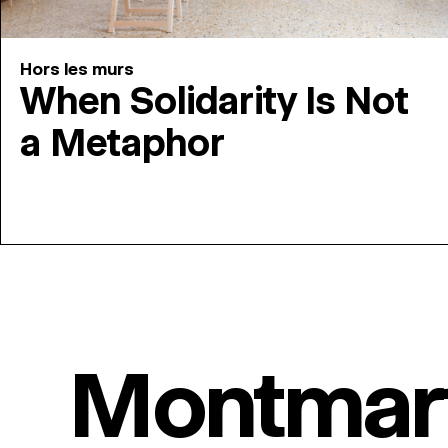
Hors les murs
When Solidarity Is Not
a Metaphor
Montmar