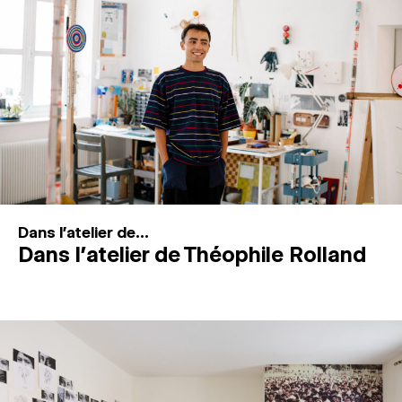
MAGAZINE
ESPACES DE PRATIQUE ARTISTIQUE
↓
Recherche
Connexion
↓
Dans l'atelier de...
Dans l’atelier de Théophile Rolland