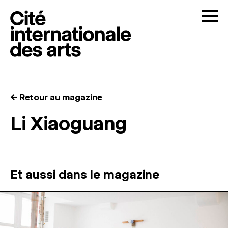
Skip to content
Togg
APPELS À CANDIDATURES
← Retour au magazine
LA CITÉ
↓
Li Xiaoguang
RÉSIDENCES
↓
ATELIERS OUVERTS
Et aussi dans le magazine
PROGRAMMATION