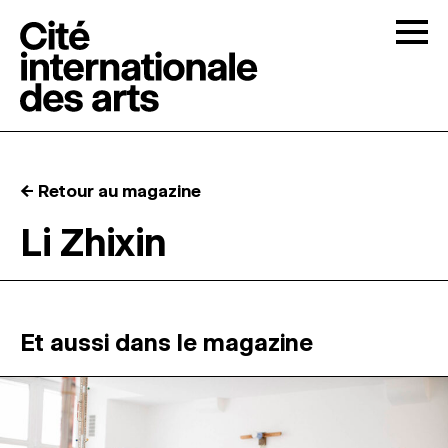
Skip to content
Togg
APPELS À CANDIDATURES
← Retour au magazine
LA CITÉ
↓
Li Zhixin
RÉSIDENCES
↓
ATELIERS OUVERTS
Et aussi dans le magazine
PROGRAMMATION