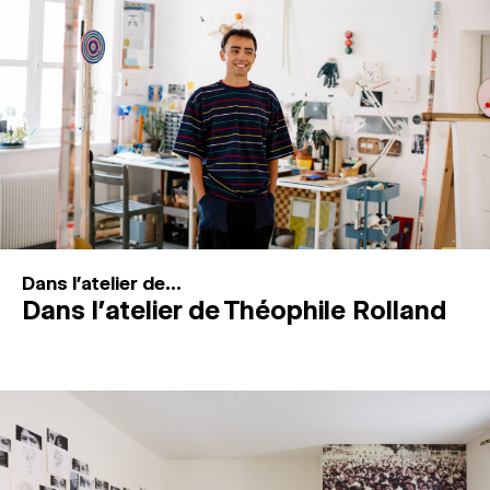
MAGAZINE
ESPACES DE PRATIQUE ARTISTIQUE
↓
Recherche
Connexion
↓
Dans l'atelier de...
Dans l’atelier de Théophile Rolland