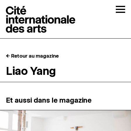
Skip to content
Togg
APPELS À CANDIDATURES
← Retour au magazine
LA CITÉ
↓
Liao Yang
RÉSIDENCES
↓
ATELIERS OUVERTS
Et aussi dans le magazine
PROGRAMMATION