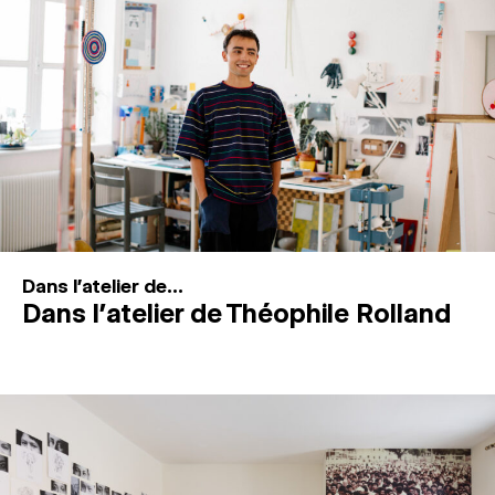
MAGAZINE
ESPACES DE PRATIQUE ARTISTIQUE
↓
Recherche
Connexion
↓
Dans l'atelier de...
Dans l’atelier de Théophile Rolland