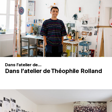
MAGAZINE
ESPACES DE PRATIQUE ARTISTIQUE
↓
Recherche
Connexion
↓
Dans l'atelier de...
Dans l’atelier de Théophile Rolland