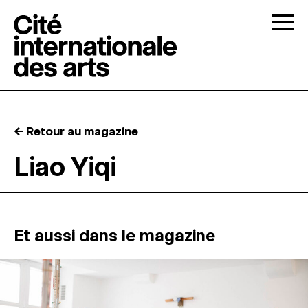
Skip to content
Togg
APPELS À CANDIDATURES
← Retour au magazine
LA CITÉ
↓
Liao Yiqi
RÉSIDENCES
↓
ATELIERS OUVERTS
Et aussi dans le magazine
PROGRAMMATION