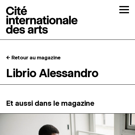
Skip to content
Togg
APPELS À CANDIDATURES
← Retour au magazine
LA CITÉ
↓
Librio Alessandro
RÉSIDENCES
↓
ATELIERS OUVERTS
Et aussi dans le magazine
PROGRAMMATION