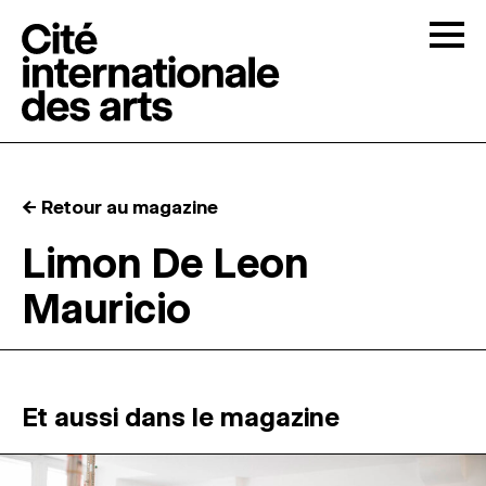
Skip to content
Togg
APPELS À CANDIDATURES
← Retour au magazine
LA CITÉ
↓
Limon De Leon
Mauricio
RÉSIDENCES
↓
ATELIERS OUVERTS
Et aussi dans le magazine
PROGRAMMATION