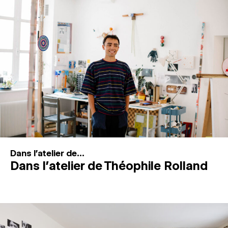
MAGAZINE
ESPACES DE PRATIQUE ARTISTIQUE
↓
Recherche
Connexion
↓
Dans l'atelier de...
Dans l’atelier de Théophile Rolland