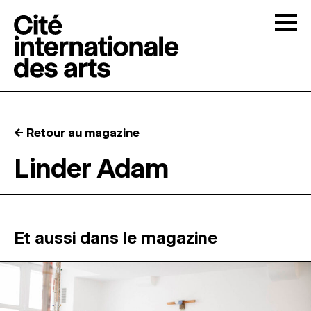
Skip to content
Togg
APPELS À CANDIDATURES
← Retour au magazine
LA CITÉ
↓
Linder Adam
RÉSIDENCES
↓
ATELIERS OUVERTS
Et aussi dans le magazine
PROGRAMMATION