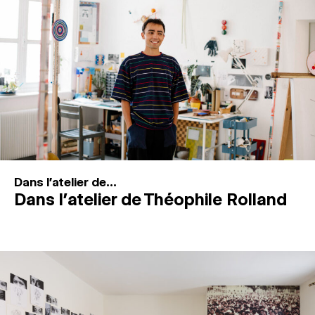
MAGAZINE
ESPACES DE PRATIQUE ARTISTIQUE
↓
Recherche
Connexion
↓
Dans l'atelier de...
Dans l’atelier de Théophile Rolland