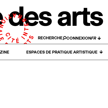
RECHERCHE
↓
CONNEXION
↓
ZINE
ESPACES DE PRATIQUE ARTISTIQUE