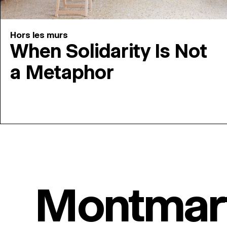
Hors les murs
When Solidarity Is Not
a Metaphor
Montmar