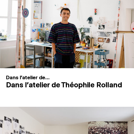
MAGAZINE
ESPACES DE PRATIQUE ARTISTIQUE
↓
Recherche
Connexion
↓
Dans l'atelier de...
Dans l’atelier de Théophile Rolland