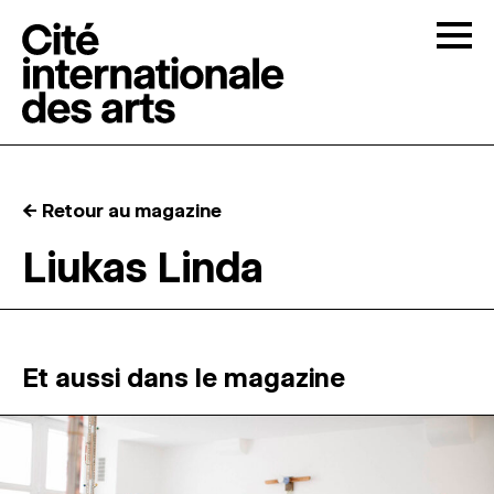
Skip to content
Togg
APPELS À CANDIDATURES
← Retour au magazine
LA CITÉ
↓
Liukas Linda
RÉSIDENCES
↓
ATELIERS OUVERTS
Et aussi dans le magazine
PROGRAMMATION