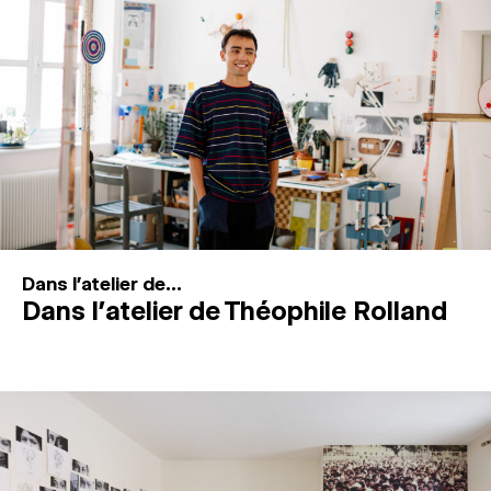
MAGAZINE
ESPACES DE PRATIQUE ARTISTIQUE
↓
Recherche
Connexion
↓
Dans l'atelier de...
Dans l’atelier de Théophile Rolland