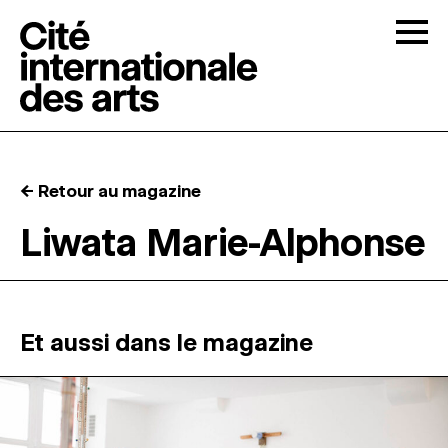
Skip to content
Togg
APPELS À CANDIDATURES
← Retour au magazine
LA CITÉ
↓
Liwata Marie-Alphonse
RÉSIDENCES
↓
ATELIERS OUVERTS
Et aussi dans le magazine
PROGRAMMATION