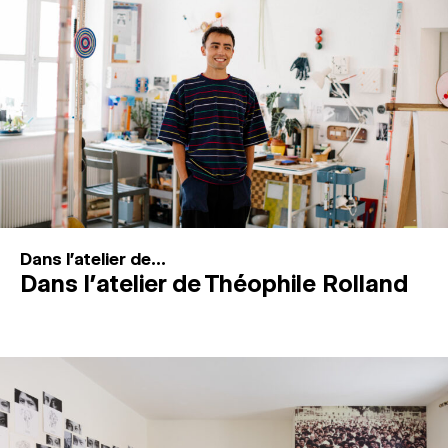
MAGAZINE
ESPACES DE PRATIQUE ARTISTIQUE
↓
Recherche
Connexion
↓
Dans l'atelier de...
Dans l’atelier de Théophile Rolland