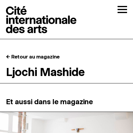
Skip to content
Togg
APPELS À CANDIDATURES
← Retour au magazine
LA CITÉ
↓
Ljochi Mashide
RÉSIDENCES
↓
ATELIERS OUVERTS
Et aussi dans le magazine
PROGRAMMATION