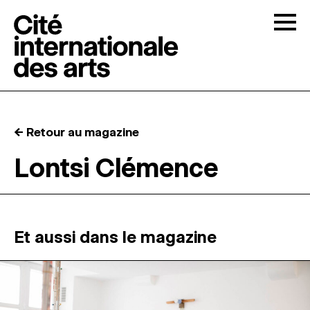
Skip to content
Togg
APPELS À CANDIDATURES
← Retour au magazine
LA CITÉ
↓
Lontsi Clémence
RÉSIDENCES
↓
ATELIERS OUVERTS
Et aussi dans le magazine
PROGRAMMATION