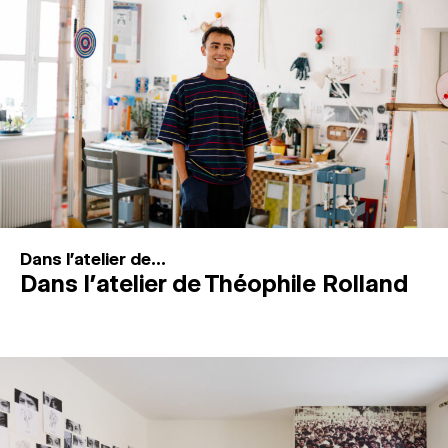
MAGAZINE
ESPACES DE PRATIQUE ARTISTIQUE
↓
Recherche
Connexion
↓
Dans l'atelier de...
Dans l’atelier de Théophile Rolland