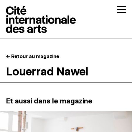
Skip to content
Togg
APPELS À CANDIDATURES
← Retour au magazine
LA CITÉ
↓
Louerrad Nawel
RÉSIDENCES
↓
ATELIERS OUVERTS
Et aussi dans le magazine
PROGRAMMATION