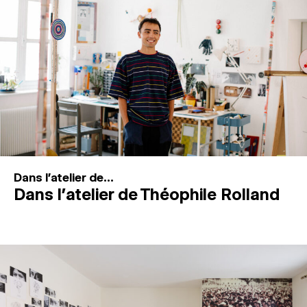
MAGAZINE
ESPACES DE PRATIQUE ARTISTIQUE
↓
Recherche
Connexion
↓
Dans l'atelier de...
Dans l’atelier de Théophile Rolland