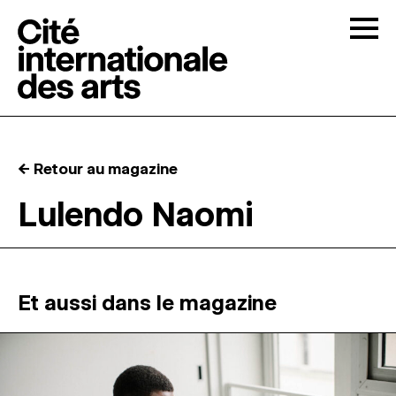
Skip to content
Togg
APPELS À CANDIDATURES
← Retour au magazine
LA CITÉ
↓
Lulendo Naomi
RÉSIDENCES
↓
ATELIERS OUVERTS
Et aussi dans le magazine
PROGRAMMATION